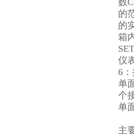
数
的范
的
箱
S
仪
6
单面
个
单
主