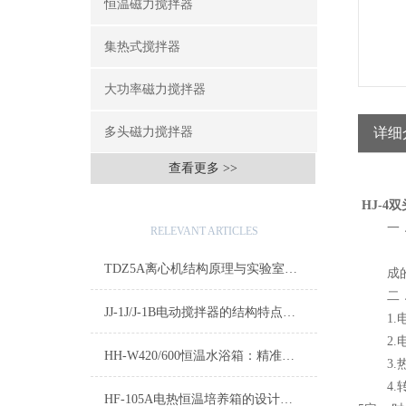
恒温磁力搅拌器
集热式搅拌器
大功率磁力搅拌器
多头磁力搅拌器
详细
查看更多 >>
HJ-4
双
热门文章
一
RELEVANT ARTICLES
H
TDZ5A离心机结构原理与实验室常规应用详解
成
二
JJ-1J/J-1B电动搅拌器的结构特点与实验室搅拌应用
1.
2
HH-W420/600恒温水浴箱：精准控温的实验室恒温解决方案
3
4.
HF-105A电热恒温培养箱的设计原理与性能分析