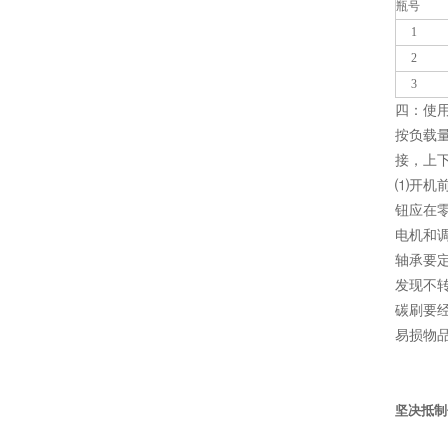
瓶号
1
2
3
四：使
按负载
接，上
⑴开机
钮应在
电机和
轴承要
发现不
碳刷要
易损物
金坛
坚决抵制