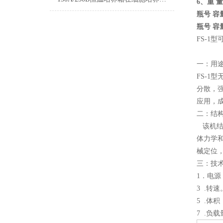
6、重 量
瓶号 容
瓶号 容量（m
FS-1
一：用
FS-
分散，
应用，
二：结
该机结
体力学
械定位
三：技
1．电源 
3 .转
5 .体
7 .负