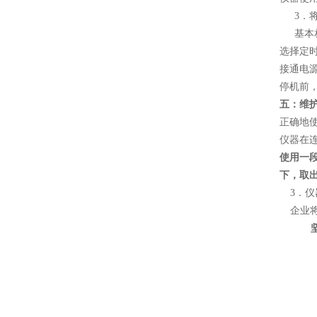
3．
基本
选择定时
接通电
停机前，
五：维
正确地
仪器在
使用一
下，取
3．
企业
坚决抵