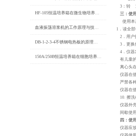
3：转 速
HF-105恒温培养箱在微生物培养中的应用
三：使
使用本
血液振荡溶浆机的工作原理与技术优化
1．读全
2．用
DB-1-2-3-4不锈钢电热板的原理和用途及操作应用领域有哪些？
3．更
4．仪
150A/250B恒温培养箱在细胞培养中的应用
有儿童
离心头
仪器在
严禁各
仪器在
10. 
仪器外
间歇使
四：使
仪器应
仪器使用