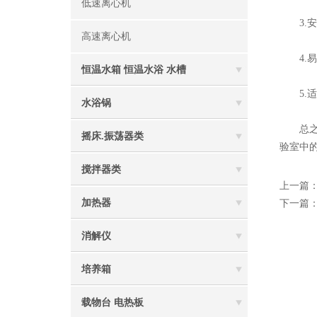
低速离心机
3.安
高速离心机
4.易
恒温水箱 恒温水浴 水槽
5.适
水浴锅
总之
摇床.振荡器类
验室中
搅拌器类
上一篇
加热器
下一篇
消解仪
培养箱
载物台 电热板