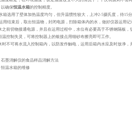
，以确保
恒温水箱
的控制精度。
箱选用了壁体加热温度均匀，但升温惯性较大，上冲2-5摄氏度，待15
用结束后，取出恒温物，封闭电源，扫除箱体内的水，做好仪器运用记
之前切物接通电源，并且在运用过程中，水位有必要高于不锈钢隔板，
温控制失灵，可将控制器上的银接点用细砂布擦亮即可工作。
时不可将水流入控制箱内，以防发作触电，运用后箱内水应及时放净，
：
石墨消解仪的食品样品消解方法
：
恒温水箱的维修