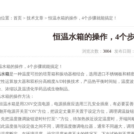
的位置：
首页
>
技术文章
> 恒温水箱的操作，4个步骤就能搞定！
恒温水箱的操作，4个
浏览次数：
3004
发布日期
箱的操作，4个步骤就能搞定！
温水箱
是一种温度可控的培育箱和振动器相结合，选用进口不锈钢板和精
定性运算放大器和双积分高精度A/D转换技术，产品热平衡时间短，温度波
燥、浓缩以及温渍化学药品或生物制品。
箱的操作方法：
温水箱是用220V交流电源，电源插座应选用三孔安全插座，有必要妥
开电源开关至“ON”方位，把设定丈量开关置于设定方位，调理调温旋
，先把温度微调旋钮逆时针打至“-”方位，待加热挨近设定温度时，开端
据此温度值与设定值之间不同，调理温度微调电位器，通常不同越大，调
境温度断定，在环境温度，设定温度改变不大的情况下，下次试验则不需