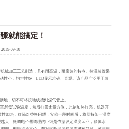
步骤就能搞定！
：
2019-09-18
密机械加工工艺制造，具有耐高温，耐腐蚀的特点。控温装置采
动性小，均匀性好，LED显示准确、直观。该产品广泛用于蒸
善接地，切不可将按地线接到煤气管上。
钮至所需试验温度，然后打回丈量方位，此刻加热灯亮，机器开
间歇性加热，红绿灯替换闪耀，安稳一段时间后，将坚持某一温度
理越大，微调电位器调理的巨细是依据设定温度凹凸，箱体水
再调理，即坚持原方位，若对试验温度精度需求较好时，可调理