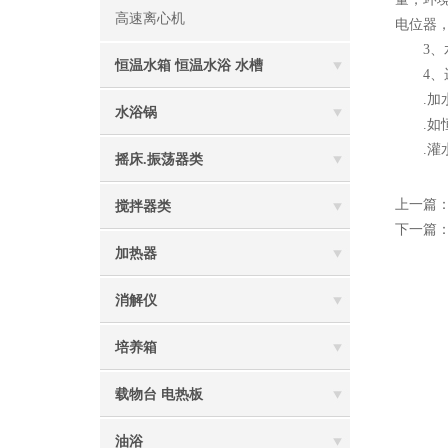
高速离心机
电位器
3、水
恒温水箱 恒温水浴 水槽
4、运
.加水
水浴锅
.如恒
.灌水
摇床.振荡器类
上一篇
搅拌器类
下一篇
加热器
消解仪
培养箱
载物台 电热板
油浴