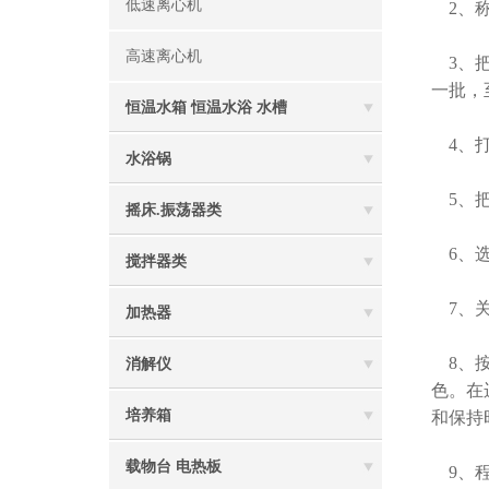
低速离心机
2、称
高速离心机
3、把
一批，
恒温水箱 恒温水浴 水槽
4、打
水浴锅
5、把
摇床.振荡器类
6、选
搅拌器类
7、关
加热器
8、按
消解仪
色。在
培养箱
和保持
载物台 电热板
9、程