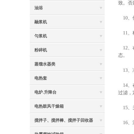
致。否
油浴
10、
融浆机
11、
匀浆机
12、
粉碎机
态。
蒸馏水器类
13、
电热套
14、
电炉.升降台
过滤，
电热鼓风干燥箱
15、
搅拌子、搅拌棒、搅拌子回收器
16、