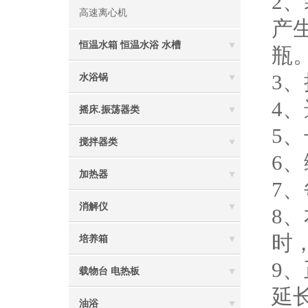
2
高速离心机
产
恒温水箱 恒温水浴 水槽
瓶
3
水浴锅
4
摇床.振荡器类
5
搅拌器类
6
加热器
7
消解仪
8
时
培养箱
9
载物台 电热板
延
油浴