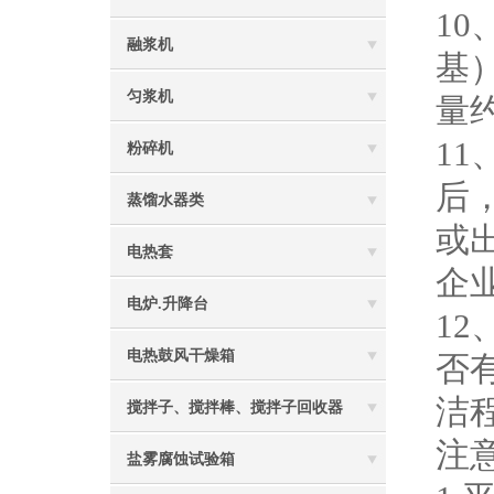
1
融浆机
基
匀浆机
量
1
粉碎机
后
蒸馏水器类
或
电热套
企
电炉.升降台
1
电热鼓风干燥箱
否
洁
搅拌子、搅拌棒、搅拌子回收器
注
盐雾腐蚀试验箱