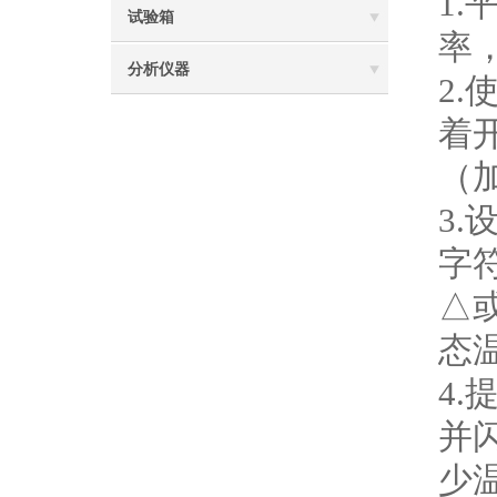
1
试验箱
率
分析仪器
2
着
（
3
字
△
态
4
并
少