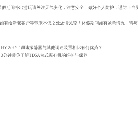
假期间外出游玩请关注天气变化，注意安全，做好个人防护，谨防上
有给新老客户等带来不便之处还请见谅！休假期间如有紧急情况，请与
：
HY-2/HY-4调速振荡器与其他调速装置相比有何优势？
：
3分钟带你了解TD5A台式离心机的维护与保养