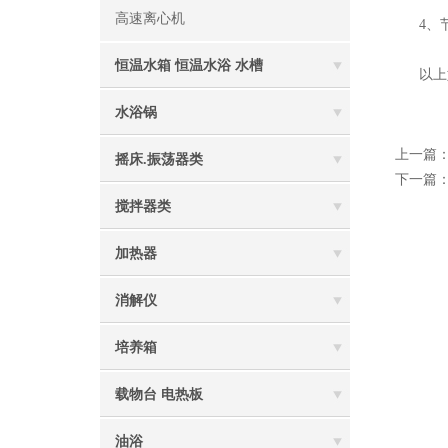
高速离心机
4、节
恒温水箱 恒温水浴 水槽
以上如
水浴锅
上一篇
摇床.振荡器类
下一篇
搅拌器类
加热器
消解仪
培养箱
载物台 电热板
油浴