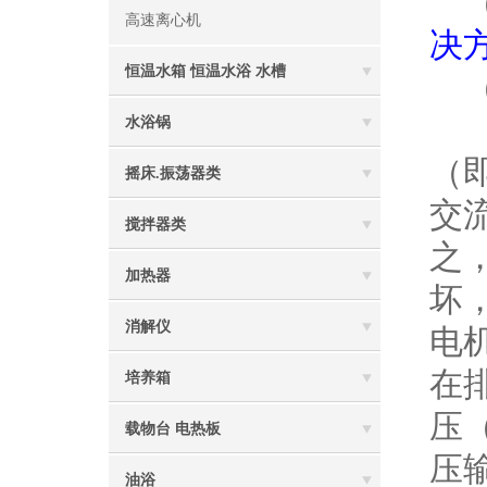
（
高速离心机
决
恒温水箱 恒温水浴 水槽
（
解
水浴锅
（
摇床.振荡器类
交
搅拌器类
之
加热器
坏
消解仪
电
在
培养箱
压
载物台 电热板
压
油浴