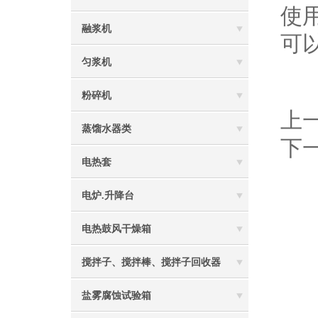
使
融浆机
可
匀浆机
粉碎机
上
蒸馏水器类
下
电热套
电炉.升降台
电热鼓风干燥箱
搅拌子、搅拌棒、搅拌子回收器
盐雾腐蚀试验箱