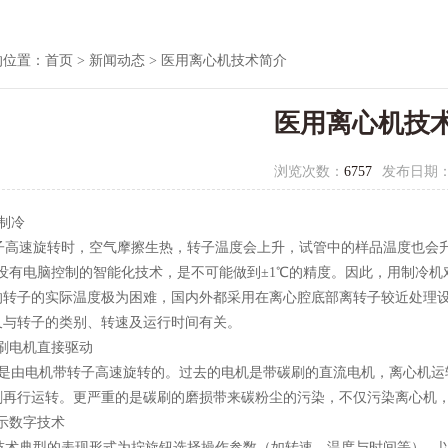
的位置：
首页
>
新闻动态
> 医用离心机技术简介
医用离心机技
浏览次数：
6757
发布日期
度制冷
高速旋转时，空气摩擦生热，转子温度会上升，试管中的样品温度也会升
。没有电脑控制的智能化技术，是不可能做到±1℃的精度。因此，用制冷
的转子的实际温度极为困难，国内外都采用在离心腔底部离转子较近处理设
又与转子的类别、转速及运行时间有关。
无刷电机直接驱动
是由电机带转子高速旋转的。过去的电机是带碳刷的直流电机，离心机运
刷再行运转。更严重的是碳刷的磨损带来碳粉尘的污染，不仅污染离心机
示数字技术
术典型的表现形式为拧旋钮选择操作参数（如转速、温度与时间等），以