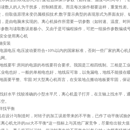
与读数人的人为干扰多，控制精度差。而且每次操作都要这样，重复性差
进，但取值原理未变仍属模拟技术;数字显示典型的表现形式为界面友好、
制，是由电脑来实现的。离心机操作所需要一切参数（如转速、温度、时
作参数与读取数误差极小。又由于是可编程操作，可把一组操作参数编成
安全使用离心机
确安装
电源电压:电压波动要符合+10%以内的国家标准，否则一些厂家的离心
电网。
地线要牢:房间的电源的布线要符合要求。我国是三相四线制。三相是工
工业电也好，一般的单相电也好，地线应可靠，以免漏电，地线不能接在
地面要平整、牢固:对大型离心机而言，在安装地点搬动地板要牢固，保
。
找好水平:找较准确的小型水平尺，离心机盖子打开，在主轴上找水平，通
落空。
样找平衡
在设计与制造时，对转子的加工误差带来的不平衡，已作了动平衡试验的
离心机允许的zui大不平衡*这一指标上与其他厂家竞争，尽量给出较大值