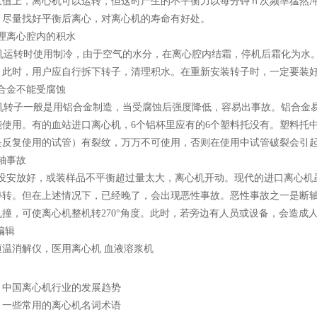
大值上，离心机可以运转，但这时产生的不平衡力以每分钟ｎ次频率猛然
，尽量找好平衡后离心，对离心机的寿命有好处。
清理离心腔内的积水
运转时使用制冷，由于空气的水分，在离心腔内结霜，停机后霜化为水。
。此时，用户应自行拆下转子，清理积水。在重新安装转子时，一定要装
铝合金不能受腐蚀
转子一般是用铝合金制造，当受腐蚀后强度降低，容易出事故。铝合金易
能使用。有的血站进口离心机，6个铝杯里应有的6个塑料托没有。塑料托
是反复使用的试管）有裂纹，万万不可使用，否则在使用中试管破裂会引
轴事故
安放好，或装样品不平衡超过量太大，离心机开动。现代的进口离心机虽
停转。但在上述情况下，已经晚了，会出现恶性事故。恶性事故之一是断
乱撞，可使离心机整机转270°角度。此时，若旁边有人员或设备，会造成
编辑
恒温消解仪，医用离心机 血液溶浆机
：
中国离心机行业的发展趋势
：
一些常用的离心机名词术语