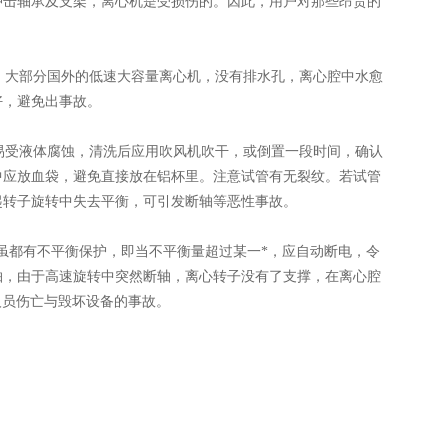
冲击轴承及支架，离心机是受损伤的。因此，用户对那些昂贵的
大部分国外的低速大容量离心机，没有排水孔，离心腔中水愈
好，避免出事故。
受液体腐蚀，清洗后应用吹风机吹干，或倒置一段时间，确认
中应放血袋，避免直接放在铝杯里。注意试管有无裂纹。若试管
起转子旋转中失去平衡，可引发断轴等恶性事故。
都有不平衡保护，即当不平衡量超过某一*，应自动断电，令
轴，由于高速旋转中突然断轴，离心转子没有了支撑，在离心腔
人员伤亡与毁坏设备的事故。