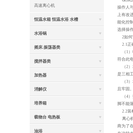
高速离心机
操作人
上有改
恒温水箱 恒温水浴 水槽
能化控
选择操
水浴锅
2如何
2.1正
摇床.振荡器类
（1）
符合此
搅拌器类
（2）
是三相
加热器
（3）
且牢固
消解仪
（4）
培养箱
脚不能
2.2装
载物台 电热板
离心机
商为了在
油浴