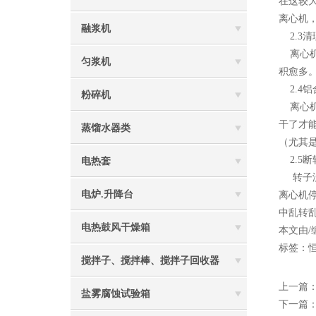
在这较
离心机
融浆机
2.3
离心机
匀浆机
积愈多
2.4
粉碎机
离心机
干了才
蒸馏水器类
（尤其
2.5断
电热套
转子没
电炉.升降台
离心机
中乱转
电热鼓风干燥箱
本文由/
标签：
搅拌子、搅拌棒、搅拌子回收器
上一篇
盐雾腐蚀试验箱
下一篇