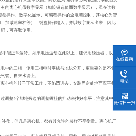
。有的离心机虽数字显示（如旋钮选值而数字显示），虽在读数
键盘操作、数字化显示、可编程操作的全电脑控制，其核心为智
间、加减速率档等），键盘操作输入，并以数字显示出来，因此
号码，可存取使用。
机是不能正常运转。如果电压波动在此以上，建议用稳压器，以供
在线咨询
业电中的三相，使用三相电时零线与地线分开，更重要的是不管
暖气管、自来水管上。
电话
证离心机的转子正常工作，不陷凹进去，安装固定处地面应平整
过调整4个脚轮旁边的调整螺栓的拧动来找好水平，注意其中1
微信扫一扫
补救，但凡是离心机，都有其允许的装样不平衡量。离心机厂
.