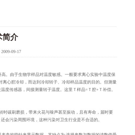
术简介
：
2009-09-17
高。由于生物学样品对温度敏感。一般要求离心实验中温度保
机对离心腔冷却，而达到冷却转子、冷却样品温度的目的。但测量
温度传感器，间接测量转子温度。这里Ｔ样品=Ｔ腔+Ｔ补偿。
转时碳刷磨损，带来火花与噪声甚至振动，且有寿命，届时要
，还会污染周围环境，这种污染对卫生行业是不合适的。
表盘的指针来显示数据。其缺点为:选择参数与数据的读数值受