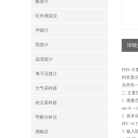
酸度计
红外测温仪
声级计
照度计
详细
温湿度计
PHS-
离子活度计
码管显示
关闭等一
大气采样器
二 主要
1. 测量范
粉尘采样器
mv:0- +
2. 基本误
甲醛分析仪
MV:+0.
3. 输入阻
测氡仪