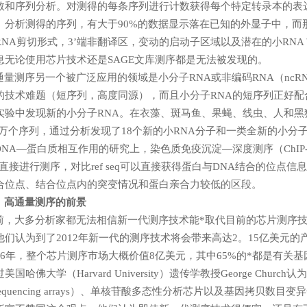
数和序列分析。对测得的每条序列进行计数获得每个特定转录本的表
。分析测得的序列，有大于90%的数据显示落在已知的外显子中，而
RNA剪切形式，3’端非翻译区，变动的启动子区域以及潜在的小RNA
息无论使用芯片技术还是SAGE文库测序都是无法被发现的。
通量测序另一个被广泛应用的领域是小分子RNA或非编码RNA（nc
的技术难题（短序列，高度同源），而且小分子RNA的短序列正好配
实验中发现新的小分子RNA。在衣藻、斑马鱼、果蝇、线虫、人和黑
0 万个序列，通过分析发现了18个新的小RNA分子和一类全新的小分子
DNA—蛋白质相互作用的研究上，染色质免疫沉淀—深度测序（ChIP
 直接进行测序，对比ref seq可以直接获得蛋白与DNA结合的位点信息，相
合位点、结合位点内的突变情况和蛋白亲合力较低的区段。
、高通量测序的前景
前，大多分析家都无法相信新一代测序技术能*取代目前的芯片测序
他们认为到了2012年新一代的测序技术将会带来高达2。15亿美元的
06
年，整个芯片测序市场大概价值8亿美元，其中65%的*都是有关基
美国哈佛大学（Harvard University）遗传学教授George 
equencing arrays）、单核苷酸多态性分析芯片以及基因拷贝数目变异分析芯