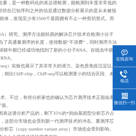
达量，是一种数码化的表达谱检测，能检测到丰度非常低的
那些在已知序列之外的信息通过数据分析展示的是从未被报
 前体，发现至少有3500个基因拥有不止一种剪切形式。而
RNA）研究。测序方法能轻易的解决芯片技术在检测小分子
合了高通量测序的长度，使得数据“不浪费”，同时测序方法
猩猩中都已经成功地找到了新的小分子RNA。在线虫中获
RNA。
在线咨询
-seq）实验也展示了其非常大的潜力。染色质免疫沉淀以后
比ChIP-chip，ChIP-seq可以检测更小的结合区段、未
电话
技术。不过，有些分析家也的确认为芯片测序技术正面临着
微信扫一扫
产值。
因表达谱分析产品的，剩下35%的*则由基因型分析芯片占
Church认为，这部分市场也会受到新一代测序技术的冲击。重测序芯
（copy number variant array）市场也会受到影响。