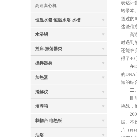
表达计
高速离心机
转录本
道过的
恒温水箱 恒温水浴 水槽
这些信
水浴锅
高
时遇到
摇床.振荡器类
还能在
得了4
搅拌器类
在
的DNA
加热器
知的结
二
消解仪
目
挑战，
培养箱
20
载物台 电热板
据。不过
片（res
油浴