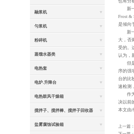
也有分
新
融浆机
Fros
是倾向
匀浆机
新
大，否
粉碎机
受的。这
蒸馏水器类
认为，
但
电热套
序的强
台的比
电炉.升降台
速检测
作
电热鼓风干燥箱
决以前
本文由/
搅拌子、搅拌棒、搅拌子回收器
盐雾腐蚀试验箱
上一篇
下一篇