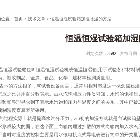
的位置：
首页
>
技术文章
> 恒温恒湿试验箱加湿除湿的方法
恒温恒湿试验箱加湿
浏览次数：
3592
发布日期
温恒湿试验箱也叫恒温恒湿试验机或恒温恒湿箱,用于试验各种材料
辆、塑胶制品、金属、食品、化学、建材等检测质量用。
示的方法很多，就试验设备而言，通常用相对湿度这一概念描述湿
汽压之比并用百分数表示。由水汽饱和压力性质可知，水汽的饱和压
实验和整理寻求到了表示水汽饱和压力与温度之间的关系，其中已被
编制湿度查算表所采用。
过程实际上就是提高水汽分压力，zui初的加湿方式就是向试验箱
水形成较大的面，在这个面上向箱内通过扩散的方式向箱内加入水汽
于当时对湿度的控制主要是用水银电接点式导电表进行简单的开关量