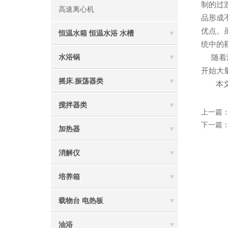
制的过
高速离心机
品形成
优点。
恒温水箱 恒温水浴 水槽
统中的
水浴锅
随着湿
开始大
摇床.振荡器类
本
搅拌器类
上一篇
下一篇
加热器
消解仪
培养箱
载物台 电热板
油浴