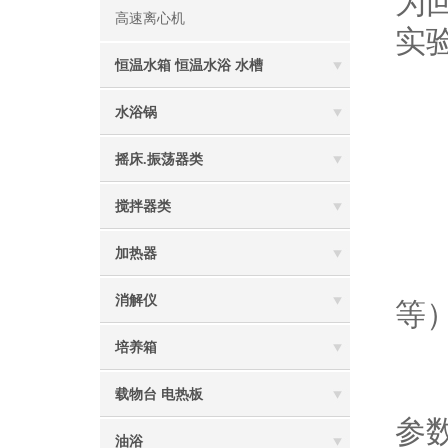
为
高速离心机
实
恒温水箱 恒温水浴 水槽
操
水浴锅
摇床.振荡器类
1
搅拌器类
加热器
2
消解仪
等
培养箱
3
载物台 电热板
参
油浴