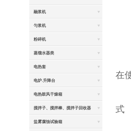
融浆机
4
匀浆机
5
粉碎机
蒸馏水器类
6
电热套
在
电炉.升降台
电热鼓风干燥箱
7
式
搅拌子、搅拌棒、搅拌子回收器
盐雾腐蚀试验箱