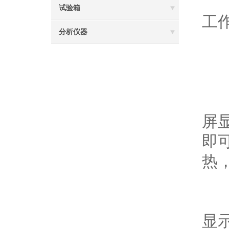
8
试验箱
工
分析仪器
9
（
屏
即
热
（
显