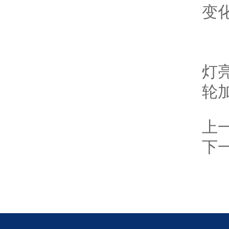
变
（
灯
轮
上
下