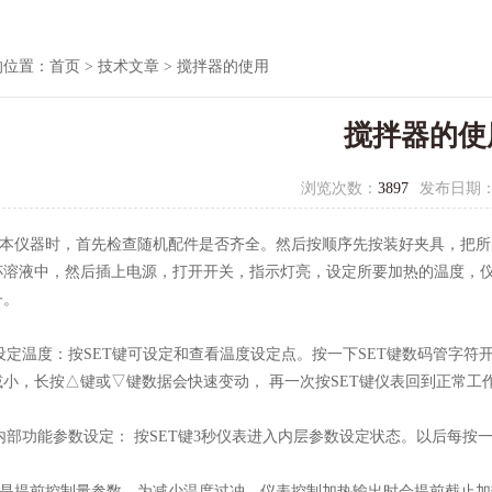
的位置：
首页
>
技术文章
> 搅拌器的使用
搅拌器的使
浏览次数：
3897
发布日期
仪器时，首先检查随机配件是否齐全。然后按顺序先按装好夹具，把所
杯溶液中，然后插上电源，打开开关，指示灯亮，设定所要加热的温度，
子。
定温度：按SET键可设定和查看温度设定点。按一下SET键数码管字符
减小，长按△键或▽键数据会快速变动， 再一次按SET键仪表回到正常
部功能参数设定： 按SET键3秒仪表进入内层参数设定状态。以后每按
提前控制量参数，为减少温度过冲，仪表控制加热输出时会提前截止加