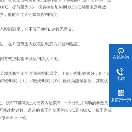
，提前量为0.5，仪表控制加热到49.5.0℃时继电器释放，
数越少，提前量过大会降低控制精度。
态控制温度，Ｐ不等于0时Ｅ参数无意义.
边，在Ｐ值范围内仪表以动态方式控制温度。
在线咨询
例方式控制输出以达到温度平衡。
节加热和空闲的时间来控制温度。Ｔ值小控制效果好，但Ｔ值
电话
表的积分时间（Ｉ）和微分时间（Ｄ）设计为隐藏参数，其默认
微信扫一扫
按SET键3秒进入仪表内层菜单，*个出现并闪动的参数为
修改此参数。误差的修正的范围为-9.9℃到+9.9℃，修正完成
表修正至不正确。