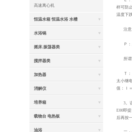
高速离心机
样可防止
温度下跌
恒温水箱 恒温水浴 水槽
注意：E
水浴锅
Ｐ：是
摇床.振荡器类
所谓动
搅拌器类
Ｔ：为
加热器
太小继
值：Ｉ＝1
消解仪
培养箱
3。误
E00即
载物台 电热板
后再按一
油浴