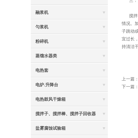
三：注
融浆机
搅拌时
情况。
匀浆机
子跳动
宜过长
粉碎机
持清洁
蒸馏水器类
电热套
上一篇
电炉.升降台
下一篇
电热鼓风干燥箱
搅拌子、搅拌棒、搅拌子回收器
盐雾腐蚀试验箱