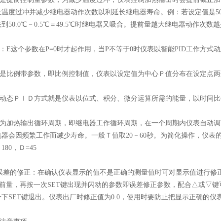
温度过冲并减少继电器动作次数以利延长继电器寿命。例：若设定值是50.0℃
到50.0℃－0.5℃＝49.5℃时继电器又吸合。提前量越大继电器动作次
这个参数在P=0时才起作用，当P不等于0时仪表以智能PID工作方式动
比例带参数，即比例控制值，仪表以设定值为中心Ｐ值分布在设定点两
态ＰＩＤ方式就是仪表以位式、积分、微分运算所需的能量，以时间比
加热输出循环周期，即继电器工作循环周期，在一个周期内仪表自动调
电器会因频繁工作而减少寿命。一般Ｔ值取20－60秒。为简化操作，仪
80，Ｄ=45
差的修正：在确认仪表显示的值不是正确的测量值时可对显示值进行修正。
提前量，再按一次SET键出现并闪动的参数即误差修正参数，配合△或▽键可
下SET键退出。仪表出厂时修正值为0.0，使用时要防止把显示正确的仪