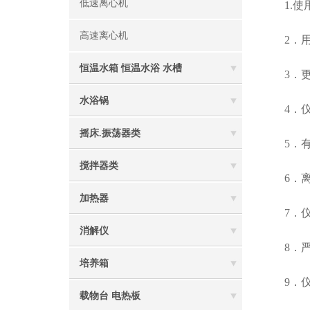
低速离心机
1.使
高速离心机
2．用
恒温水箱 恒温水浴 水槽
3．更
水浴锅
4．仪
摇床.振荡器类
5．有
搅拌器类
6．离
加热器
7．仪
消解仪
8．严
培养箱
9．仪
载物台 电热板