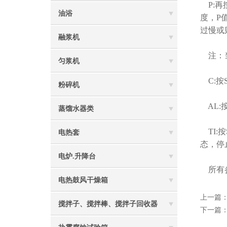
P:再
油浴
度，P
过慢或
融浆机
注：当
匀浆机
C:按
粉碎机
AL:
蒸馏水器类
TI:
电热套
态，停
电炉.升降台
所有参
电热鼓风干燥箱
上一篇
搅拌子、搅拌棒、搅拌子回收器
下一篇