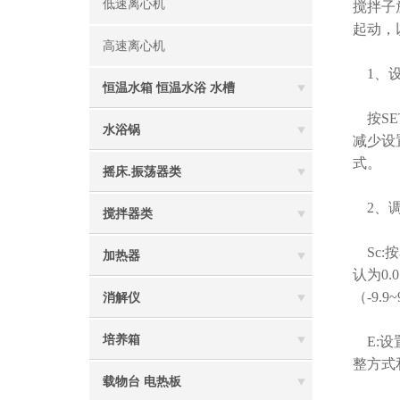
低速离心机
搅拌子
起动，
高速离心机
1、设
恒温水箱 恒温水浴 水槽
按SE
水浴锅
减少设
式。
摇床.振荡器类
2、调
搅拌器类
Sc:
加热器
认为0
（-9.9~
消解仪
培养箱
E:设
整方式
载物台 电热板