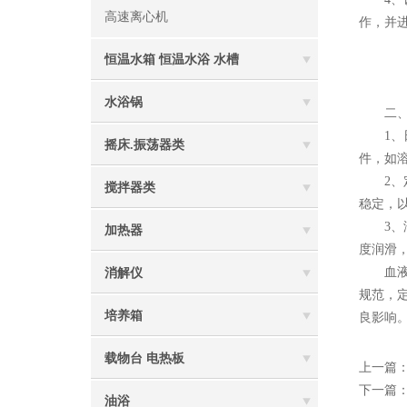
高速离心机
作，并
恒温水箱 恒温水浴 水槽
水浴锅
二、
1、日
摇床.振荡器类
件，如
2、定
搅拌器类
稳定，
3、润
加热器
度润滑
血液振
消解仪
规范，
培养箱
良影响
载物台 电热板
上一篇
下一篇
油浴