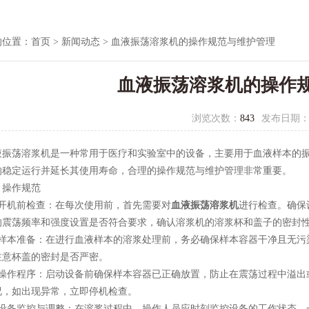
的位置：
首页
>
新闻动态
> 血液振荡溶浆机的操作规范与维护管理
血液振荡溶浆机的操作
浏览次数：
843
发布日期
荡溶浆机是一种常用于医疗和实验室中的设备，主要用于血液样本的振
的稳定运行并延长其使用寿命，合理的操作规范与维护管理非常重要。
操作规范
机前检查：在每次使用前，首先需要对
血液振荡溶浆机
进行检查。确保
的震荡频率和强度设置是否符合要求，确认溶浆机的溶浆杯和盖子的密封
本准备：在进行血液样本的溶浆处理前，务必确保样本容器干净且无污
注意杯盖的密封是否严密。
作程序：启动设备前确保样本容器已正确放置，防止在震荡过程中溢出
况，如出现异常，立即停机检查。
备监控与调整：在溶浆过程中，操作人员应时刻监控设备的工作状态。